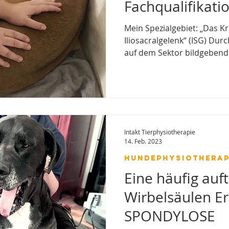
Fachqualifikati
Mein Spezialgebiet: „Das K
Iliosacralgelenk“ (ISG) Durch meine Fachqualifikationen
auf dem Sektor bildgebend
Aufnahmen, Röntgenbilder
Tier meinerseits eine umf
physiotherapeutische Bef
individuelle Therapie mit 
die bestehende Problematik,
bei mir ein individuelles P
Intakt Tierphysiotherapie
jeweiligen Bedürfnisse ange
14. Feb. 2023
Hundephysiotherap
Eine häufig auf
Wirbelsäulen Er
SPONDYLOSE