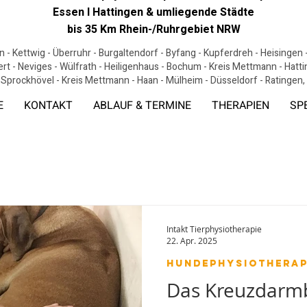
Essen I Hattingen & umliegende Städte
bis 35 Km Rhein-/Ruhrgebiet NRW
 - Kettwig - Überruhr - Burgaltendorf - Byfang - Kupferdreh - Heisingen
ert - Neviges - Wülfrath - Heiligenhaus - Bochum - Kreis Mettmann - Hat
 Sprockhövel - Kreis Mettmann - Haan - Mülheim - Düsseldorf - Ratingen
E
KONTAKT
ABLAUF & TERMINE
THERAPIEN
SP
Intakt Tierphysiotherapie
22. Apr. 2025
Hundephysiotherap
Das Kreuzdarmb