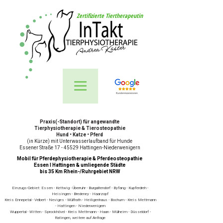
Zertifizierte Tiertherapeutin
Praxis(-Standort) für angewandte
Tierphysiotherapie & Tierosteopathie
Hund • Katze • Pferd
(in Kürze) mit Unterwasserlaufband für Hunde
Essener Straße 17 - 45529 Hattingen-Niederwenigern
Mobil für Pferdephysiotherapie & Pferdeosteopathie
Essen I Hattingen & umliegende Städte
bis 35 Km Rhein-/Ruhrgebiet NRW
Einzugs-Gebiet: Essen - Kettwig - Überruhr - Burgaltendorf - Byfang - Kupferdreh -
Heisingen - Bredeney - Haarzopf
Kreis Ennepetal - Velbert - Neviges - Wülfrath - Heiligenhaus - Bochum - Kreis Mettmann
- Hattingen - Niederwenigern
Wuppertal - Witten - Sprockhövel - Kreis Mettmann - Haan - Mülheim - Düsseldorf -
Ratingen, weitere auf Anfrage