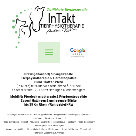
Zertifizierte Tiertherapeutin
Praxis(-Standort) für angewandte
Tierphysiotherapie & Tierosteopathie
Hund • Katze • Pferd
(in Kürze) mit Unterwasserlaufband für Hunde
Essener Straße 17 - 45529 Hattingen-Niederwenigern
Mobil für Pferdephysiotherapie & Pferdeosteopathie
Essen I Hattingen & umliegende Städte
bis 35 Km Rhein-/Ruhrgebiet NRW
Einzugs-Gebiet: Essen - Kettwig - Überruhr - Burgaltendorf - Byfang - Kupferdreh -
Heisingen - Bredeney - Haarzopf
Kreis Ennepetal - Velbert - Neviges - Wülfrath - Heiligenhaus - Bochum - Kreis Mettmann
- Hattingen - Niederwenigern
Wuppertal - Witten - Sprockhövel - Kreis Mettmann - Haan - Mülheim - Düsseldorf -
Ratingen, weitere auf Anfrage