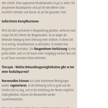
sehr schnell. Diese sogenannte Muskelatrophie ist gut zu sehen: Die
atrophierten Muskelpartien sind auf der betroffenen Seite
ersichtlich schmaler und dünner als auf der gesunden Seite.
Gefürchtete Komplikationen
Wird das Bein permanent in Beugestellung gehalten, verkürzen nach
einiger Zeit die Sehnen der Beugemuskeln, da sie wegen der
fehlenden Bewegung keine Dehnung mehr erfahren. In dieser Zeit
ist es wichtig, Komplikationen zu verhindern. Es entsteht eine
Beugesehnen Kontraktur. Die
Beugesehnen-Verkürzung
ist eine
große Gefahr, weil sie sich kaum mehr rückgängig machen lässt und
so auf Dauer normales Gehen verhindert.
Therapie - Welche Behandlungsmöglichkeiten gibt es bei
einer Radialisparese?
Nervenzellen können
sich unter bestimmten Bedingungen
wieder
regenerieren
. Ist die Verletzung nicht zu groß und die
Strecke nicht zu lang, und ist die Umhüllung der Nerven möglichst
intakt geblieben, können die Nervenzellen wieder
zusammenwachsen.