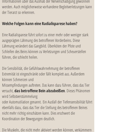
Informationen über das Ausmaß der Nervenschädigung gewonnen
werden. Auch möglicherweise vorhandene Begleitverletzungen kann
der Tierarzt so erkennen.
Welche Folgen kann eine Radialisparese haben?
Eine Radialisparese führt sofort zu einer mehr oder weniger stark
ausgeprägten Lähmung des betroffenen Vorderbeins. Diese
Lähmung verändert das Gangbild. Überköten der Pfote und
Schleifen des Beins können zu Verletzungen und Scheuerstellen
führen, die schlecht heilen.
Die Sensibilität, die Gefühlswahrnehmung der betroffenen
Extremität ist eingeschränkt oder fällt komplett aus. Außerdem
können Schmerzen und
Missempfindungen auftreten. Das kann dazu führen, dass das Tier
versucht,
das betroffene Bein abzubeißen
. Dieses Phänomen
wird Selbstverstümmelung
oder Automutilation genannt.
Ein Ausfall der Tiefensensibilität führt
ebenfalls dazu, dass das Tier die Stellung des betroffenen Beines
nicht mehr richtig einschätzen kann. Dies erschwert die
Koordination der Bewegungen deutlich.
Die Muskeln, die nicht mehr aktiviert werden können, verkümmern