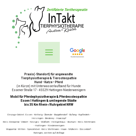
Zertifizierte Tiertherapeutin
Praxis(-Standort) für angewandte
Tierphysiotherapie & Tierosteopathie
Hund • Katze • Pferd
(in Kürze) mit Unterwasserlaufband für Hunde
Essener Straße 17 - 45529 Hattingen-Niederwenigern
Mobil für Pferdephysiotherapie & Pferdeosteopathie
Essen I Hattingen & umliegende Städte
bis 35 Km Rhein-/Ruhrgebiet NRW
Einzugs-Gebiet: Essen - Kettwig - Überruhr - Burgaltendorf - Byfang - Kupferdreh -
Heisingen - Bredeney - Haarzopf
Kreis Ennepetal - Velbert - Neviges - Wülfrath - Heiligenhaus - Bochum - Kreis Mettmann
- Hattingen - Niederwenigern
Wuppertal - Witten - Sprockhövel - Kreis Mettmann - Haan - Mülheim - Düsseldorf -
Ratingen, weitere auf Anfrage