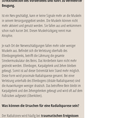
Streckfunktion des Vorderbeins und führt zu vermehrter
Beugung.
Ist ein Nerv geschädigt, kann er keine Signale mehr an die Muskeln
in seinem Versorgungsgebiet senden. Die Muskeln können nicht
mehr aktiviert und genutzt werden. Sie fallen aus und verkümmern
schon nach kurzer Zeit. Diesen Muskelrückgang nennt man
Atrophie.
Je nach Ort der Nervenschädigungen fallen mehr oder weniger
Muskeln aus. Befindet sich die Verletzung oberhalb des
Ellenbogengelenks, betrifft die Lähmung die gesamte
Streckermuskulatur des Beins. Das Vorderbein kann nicht mehr
gestreckt werden. Ellenbogen, Karpalgelenk und Zehen bleiben
gebeugt. Somit ist auf dieser Extremität kein Stand mehr möglich.
Diese Form wird proximale Radialisparese genannt. Bei einer
Verletzung unterhalb des Ellenbogens (distale Radialisparese) sind
die Auswirkungen weniger drastisch. Das betroffene Bein bleibt im
Karpalgelenk und den Zehengelenken gebeugt und wird oft auf dem
Fußrücken aufgesetzt (Überköten).
Was können die Ursachen für eine Radialisparese sein?
Der Radialisnerv wird häufig bei
traumatischen Ereignissen