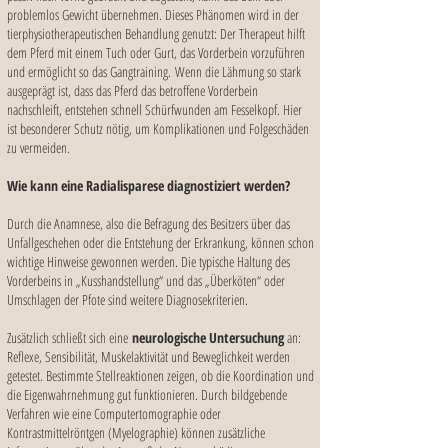
problemlos Gewicht übernehmen. Dieses Phänomen wird in der
tierphysiotherapeutischen Behandlung genutzt: Der Therapeut hilft
dem Pferd mit einem Tuch oder Gurt, das Vorderbein vorzuführen
und ermöglicht so das Gangtraining.
Wenn die Lähmung so stark
ausgeprägt ist, dass das Pferd das betroffene Vorderbein
nachschleift, entstehen schnell Schürfwunden am Fesselkopf. Hier
ist besonderer Schutz nötig, um Komplikationen und Folgeschäden
zu vermeiden.
Wie kann eine Radialisparese diagnostiziert werden?
Durch die Anamnese, also die Befragung des Besitzers über das
Unfallgeschehen oder die Entstehung der Erkrankung, können schon
wichtige Hinweise gewonnen werden. Die typische Haltung des
Vorderbeins in „Kusshandstellung“ und das „Überköten“ oder
Umschlagen der Pfote sind weitere Diagnosekriterien.
Zusätzlich schließt sich eine
neurologische Untersuchung
an:
Reflexe, Sensibilität, Muskelaktivität und Beweglichkeit werden
getestet. Bestimmte Stellreaktionen zeigen, ob die Koordination und
die Eigenwahrnehmung gut funktionieren. Durch bildgebende
Verfahren wie eine Computertomographie oder
Kontrastmittelröntgen (Myelographie) können zusätzliche