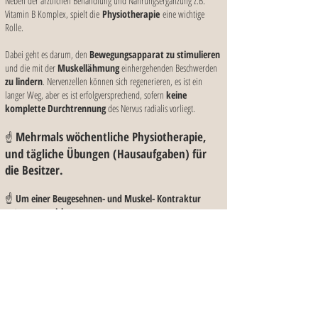
Neben der ärztlichen Behandlung und Nahrungsergänzung z.B.
Vitamin B Komplex, spielt die
Physiotherapie
eine wichtige
Rolle.
Dabei geht es darum, den
Bewegungsapparat zu stimulieren
und die mit der
Muskellähmung
einhergehenden Beschwerden
zu lindern
. Nervenzellen können sich regenerieren, es ist ein
langer Weg, aber es ist erfolgversprechend, sofern
keine
komplette Durchtrennung
des Nervus radialis vorliegt.
Mehrmals wöchentliche Physiotherapie,
☝️
und tägliche Übungen (Hausaufgaben) für
die Besitzer.
☝️
Um einer Beugesehnen- und Muskel- Kontraktur
entgegenzuwirken:
👉 Massagen/Igelballmassagen, Bürstenmassagen
👉 Reizstrom
👉 passives Bewegen des Pfötchens/Vorderbeins
👉 Lasertherapie
👉 Schallwellentherapie
👉 Taping
👉 viel Ruhe