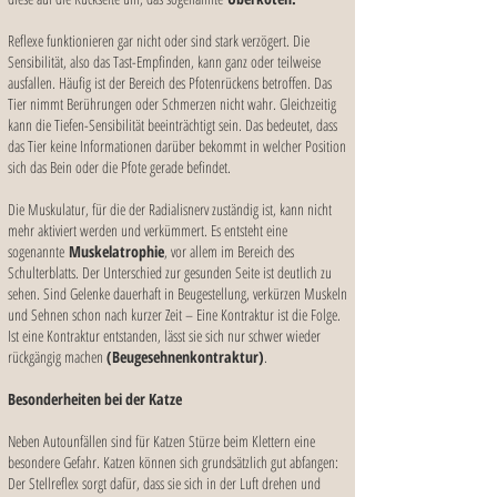
Reflexe funktionieren gar nicht oder sind stark verzögert. Die
Sensibilität, also das Tast-Empfinden, kann ganz oder teilweise
ausfallen. Häufig ist der Bereich des Pfotenrückens betroffen. Das
Tier nimmt Berührungen oder Schmerzen nicht wahr. Gleichzeitig
kann die Tiefen-Sensibilität beeinträchtigt sein. Das bedeutet, dass
das Tier keine Informationen darüber bekommt in welcher Position
sich das Bein oder die Pfote gerade befindet.
Die Muskulatur, für die der Radialisnerv zuständig ist, kann nicht
mehr aktiviert werden und verkümmert. Es entsteht eine
sogenannte
Muskelatrophie
, vor allem im Bereich des
Schulterblatts. Der Unterschied zur gesunden Seite ist deutlich zu
sehen. Sind Gelenke dauerhaft in Beugestellung, verkürzen Muskeln
und Sehnen schon nach kurzer Zeit – Eine Kontraktur ist die Folge.
Ist eine Kontraktur entstanden, lässt sie sich nur schwer wieder
rückgängig machen
(Beugesehnenkontraktur)
.
Besonderheiten bei der Katze
Neben Autounfällen sind für Katzen Stürze beim Klettern eine
besondere Gefahr. Katzen können sich grundsätzlich gut abfangen:
Der Stellreflex sorgt dafür, dass sie sich in der Luft drehen und