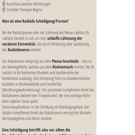
☝️ Ausschluss weiterer Verletzungen
☝️ Schneller Therapie-Beginn
Was ist eine Radialis Schädigung/Parese?
Bei der Radialisparese oder der Lähmung des Nervus radialis (N.
radialis) handelt es sich um eine
schlaffe Lähmung der
vorderen Extremität
, die durch Verletzung oder Quetschung
des
Radialisnervs
entsteht.
Der Radialisnerv entspringt aus dem
Plexus brachialis
– Das ist
ein Nervengeflecht, welches aus dem
Rückenmark
kommt. Der N.
radialis ist für bestimmte Muskeln und Hautbereiche der
Vorderhand zuständig. Eine Verletzung führt zu charakteristischen
Ausfällen in Muskelaktivität und Sensibilität
(Berührungswahrnehmung). Der proximale (rumpfnahe) Anteil des
Radialisnervs aktiviert den Trizepsmuskel, der eine wichtige Rolle
beim stabilen Stand spielt:
Seine Hauptfunktion ist die Streckung im Ellenbogengelenk. Der
distale (rumpfferne) Anteil des Radialisnervs versorgt die Muskeln
die Karpalgelenk und Zehen strecken.
Eine Schädigung betrifft also vor allem die