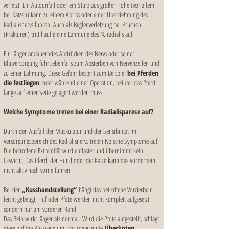
verletzt: Ein Autounfall oder ein Sturz aus großer Höhe (vor allem
bei Katzen) kann zu einem Abriss oder einer Überdehnung des
Radialisnervs führen. Auch als Begleitverletzung bei Brüchen
(Frakturen) tritt häufig eine Lähmung des N. radialis auf.
Ein länger andauerndes Abdrücken des Nervs oder seiner
Blutversorgung führt ebenfalls zum Absterben von Nervenzellen und
zu einer Lähmung. Diese Gefahr besteht zum Beispiel
bei Pferden
die festliegen
, oder während einer Operation, bei der das Pferd
lange auf einer Seite gelagert werden muss.
Welche Symptome treten bei einer Radialisparese auf?
Durch den Ausfall der Muskulatur und der Sensibilität im
Versorgungsbereich des Radialisnervs treten typische Symptome auf:
Die betroffene Extremität wird entlastet und übernimmt kein
Gewicht. Das Pferd, der Hund oder die Katze kann das Vorderbein
nicht aktiv nach vorne führen.
Bei der
„Kusshandstellung“
hängt das betroffene Vorderbein
leicht gebeugt, Huf oder Pfote werden nicht komplett aufgesetzt
sondern nur am vorderen Rand.
Das Bein wirkt länger als normal.
Wird die Pfote aufgestellt, schlägt
diese auf die Rückseite um, das sogenannte
Überköten.