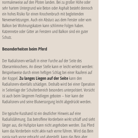
normalerweise auf den Pfoten landen. Bei zu großer Höhe oder
sehr hartem Untergrund wie Beton oder Asphalt besteht dennoch
ein hohes Risiko für einen Knochenbruch mit begleitenden
Nervenverletzungen. Auch ein Absturz aus dem Fenster oder vom
Balkon bei Wohnungskatzen kann schlimme Folgen haben.
Katzennetze oder Gitter an Fenstern und Balkon sind ein guter
Schutz.
Besonderheiten beim Pferd
Der Radialisnerv verläuft in einer Furche auf der Seite des
Oberarmknochens. An dieser Stelle kann er leicht verletzt werden:
Beispielsweise durch einen heftigen Schlag bei einer Rauferei auf
der Koppel.
Zu langes Liegen auf der Seite
kann den
Radialisnerv ebenfalls schädigen. Deshalb wird bei einer Operation
in Seitenlage der Schulterbereich besonders unterpolstert. Vorsicht
ist auch beim längerem Festliegen geboten – hier kann der
Radialisnerv und seine Blutversorgung leicht abgedrückt werden.
Die typische Kusshand ist ein deutlicher Hinweis auf eine
Radialislähmung. Das betroffene Vorderbein wirkt schlaff und sieht
länger aus, die Hufspitze kann nicht angehoben werden. Das Pferd
kann das Vorderbein nicht aktiv nach vorne führen. Wird das Bein
passiv nach vorne gebracht und abgestellt, kann das Bein aber