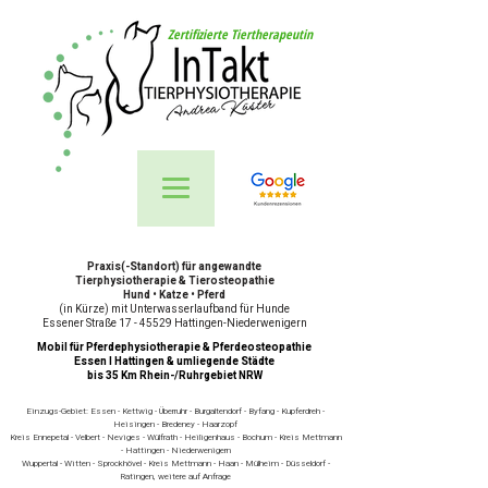
Zertifizierte Tiertherapeutin
Praxis(-Standort) für angewandte
Tierphysiotherapie & Tierosteopathie
Hund • Katze • Pferd
(in Kürze) mit Unterwasserlaufband für Hunde
Essener Straße 17 - 45529 Hattingen-Niederwenigern
Mobil für Pferdephysiotherapie & Pferdeosteopathie
Essen I Hattingen & umliegende Städte
bis 35 Km Rhein-/Ruhrgebiet NRW
Einzugs-Gebiet: Essen - Kettwig - Überruhr - Burgaltendorf - Byfang - Kupferdreh -
Heisingen - Bredeney - Haarzopf
Kreis Ennepetal - Velbert - Neviges - Wülfrath - Heiligenhaus - Bochum - Kreis Mettmann
- Hattingen - Niederwenigern
Wuppertal - Witten - Sprockhövel - Kreis Mettmann - Haan - Mülheim - Düsseldorf -
Ratingen, weitere auf Anfrage