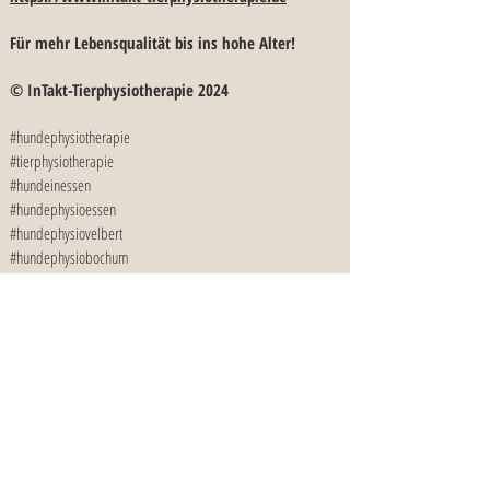
Für mehr Lebensqualität bis ins hohe Alter!
© InTakt-Tierphysiotherapie 2024
#hundephysiotherapie
#tierphysiotherapie
#hundeinessen
#hundephysioessen
#hundephysiovelbert
#hundephysiobochum
#hundephysiohattingen
#hundephysiomühleim
#tiertherapeut
#gelenkerkrankungenbeimhund
#tierarzt
#bandscheibenvorfall
#CES
#BSV
#caudaequinakompressionssyndrom