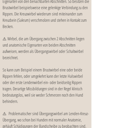
Eigenarten von den benachbarten Abschnitten. So besitzen die
Brustwirbel beispielsweise eine gelenkige Verbindung zu den
Rippen. Die Kreuzwirbel wiederum sind miteinander zum
Kreuzbein (Sakrum) verschmolzen und stehen in Kontakt zum
Becken.
⚠️ Wirbel, die am Übergang zwischen 2 Abschnitten liegen
und anatomische Eigenarten von beiden Abschnitten
aufweisen, werden als Übergangswirbel oder Schaltwirbel
bezeichnet.
So kann zum Beispiel einem Brustwirbel eine oder beide
Rippen fehlen, oder umgekehrt kann der letzte Halswirbel
oder der erste Lendenwirbel ein- oder beidseitig Rippen
tragen. Derartige Missbildungen sind in der Regel klinisch
bedeutungslos, weil sie weder Schmerzen noch den Hund
behindern.
⚠️ Problematischer sind Übergangswirbel am Lenden-Kreuz-
Übergang, wo schon bei Hunden mit normaler Anatomie,
gehäuft Schädigungen der Bandscheibe zu beobachten sind.