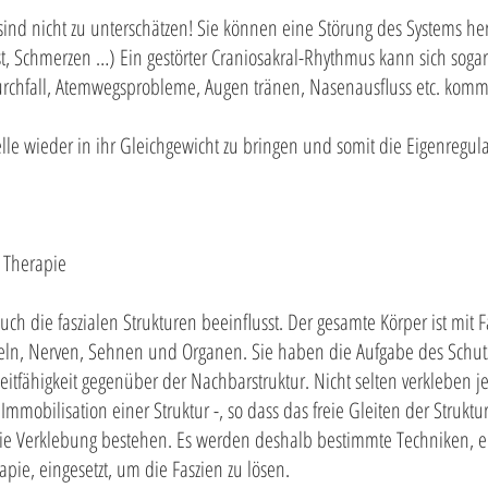
ind nicht zu unterschätzen! Sie können eine Störung des Systems her
, Schmerzen …) Ein gestörter Craniosakral-Rhythmus kann sich sogar
rchfall, Atemwegsprobleme, Augen tränen, Nasenausfluss etc. kom
Welle wieder in ihr Gleichgewicht zu bringen und somit die Eigenregul
 Therapie
ch die faszialen Strukturen beeinflusst. Der gesamte Körper ist mit 
, Nerven, Sehnen und Organen. Sie haben die Aufgabe des Schutzes
itfähigkeit gegenüber der Nachbarstruktur. Nicht selten verkleben j
mobilisation einer Struktur -, so dass das freie Gleiten der Struktur
 die Verklebung bestehen. Es werden deshalb bestimmte Techniken, e
pie, eingesetzt, um die Faszien zu lösen.