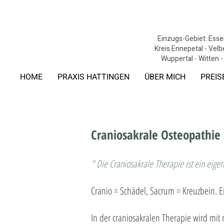
Einzugs-Gebiet: Essen
Kreis Ennepetal - Velb
Wuppertal - Witten -
HOME
PRAXIS HATTINGEN
ÜBER MICH
PREIS
Craniosakrale Osteopathie
" Die Craniosakrale Therapie ist ein eige
Cranio = Schädel, Sacrum = Kreuzbein. 
In der craniosakralen Therapie wird mit