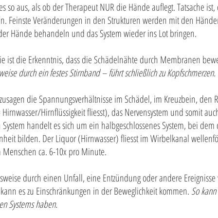
 so aus, als ob der Therapeut NUR die Hände auflegt. Tatsache ist,
. Feinste Veränderungen in den Strukturen werden mit den Händen
der Hände behandeln und das System wieder ins Lot bringen.
ie ist die Erkenntnis, dass die Schädelnähte durch Membranen bew
eise durch ein festes Stirnband – führt schließlich zu Kopfschmerzen.
sozusagen die Spannungsverhältnisse im Schädel, im Kreuzbein, den
 Hirnwasser/Hirnflüssigkeit fliesst), das Nervensystem und somit auc
n System handelt es sich um ein halbgeschlossenes System, bei dem 
nheit bilden. Der Liquor (Hirnwasser) fliesst im Wirbelkanal welle
m Menschen ca. 6-10x pro Minute.
sweise durch einen Unfall, eine Entzündung oder andere Ereignisse 
t kann es zu Einschränkungen in der Beweglichkeit kommen.
So kann 
len Systems haben.