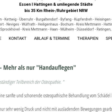
Essen I Hattingen & umliegende Städte
bis 35 Km Rhein-/Ruhrgebiet NRW
 - Kettwig - Überruhr - Burgaltendorf - Byfang - Kupferdreh - Heisingen
ert - Neviges - Wülfrath - Heiligenhaus - Bochum - Kreis Mettmann - Hat
 Sprockhövel - Kreis Mettmann - Haan - Mülheim - Düsseldorf - Ratingen
E
KONTAKT
ABLAUF & TERMINE
THERAPIEN
SP
 - Mehr als nur "Handauflegen"
nständiger Teilbereich der Osteopathie. "
Eine sanfte und schonende osteopathische Behandlung vom Schädel 
 nur sehr wenig Druck und nicht mit ausladenden Bewegungen gearbei