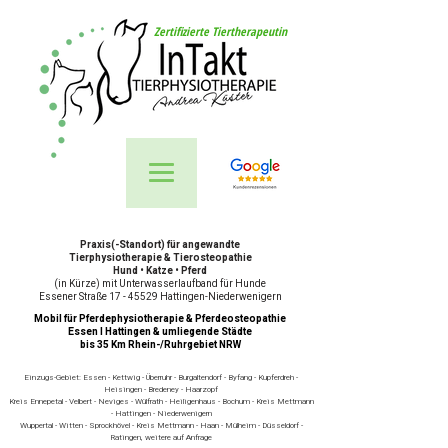
Zertifizierte Tiertherapeutin
Praxis(-Standort) für angewandte
Tierphysiotherapie & Tierosteopathie
Hund • Katze • Pferd
(in Kürze) mit Unterwasserlaufband für Hunde
Essener Straße 17 - 45529 Hattingen-Niederwenigern
Mobil für Pferdephysiotherapie & Pferdeosteopathie
Essen I Hattingen & umliegende Städte
bis 35 Km Rhein-/Ruhrgebiet NRW
Einzugs-Gebiet: Essen - Kettwig - Überruhr - Burgaltendorf - Byfang - Kupferdreh -
Heisingen - Bredeney - Haarzopf
Kreis Ennepetal - Velbert - Neviges - Wülfrath - Heiligenhaus - Bochum - Kreis Mettmann
- Hattingen - Niederwenigern
Wuppertal - Witten - Sprockhövel - Kreis Mettmann - Haan - Mülheim - Düsseldorf -
Ratingen, weitere auf Anfrage