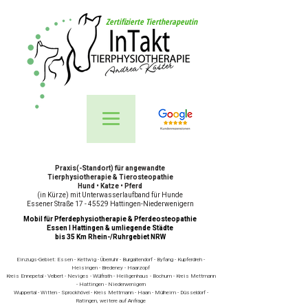
Zertifizierte Tiertherapeutin
Praxis(-Standort) für angewandte
Tierphysiotherapie & Tierosteopathie
Hund • Katze • Pferd
(in Kürze) mit Unterwasserlaufband für Hunde
Essener Straße 17 - 45529 Hattingen-Niederwenigern
Mobil für Pferdephysiotherapie & Pferdeosteopathie
Essen I Hattingen & umliegende Städte
bis 35 Km Rhein-/Ruhrgebiet NRW
Einzugs-Gebiet: Essen - Kettwig - Überruhr - Burgaltendorf - Byfang - Kupferdreh -
Heisingen - Bredeney - Haarzopf
Kreis Ennepetal - Velbert - Neviges - Wülfrath - Heiligenhaus - Bochum - Kreis Mettmann
- Hattingen - Niederwenigern
Wuppertal - Witten - Sprockhövel - Kreis Mettmann - Haan - Mülheim - Düsseldorf -
Ratingen, weitere auf Anfrage