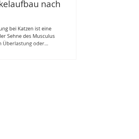
skelaufbau nach
ng bei Katzen ist eine
der Sehne des Musculus
ch Überlastung oder
wird. Die Symptome können
nd Schmerzen im
enphysiotherapie: ➡️
t
te Tierphysiotherapeutin und
r eure Tiere im Gro