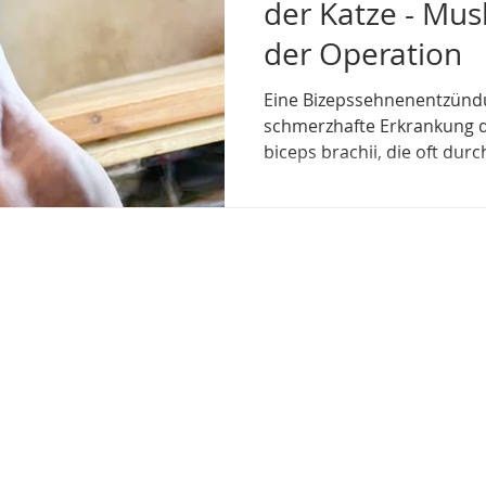
der Katze - Mu
der Operation
Eine Bizepssehnenentzündu
schmerzhafte Erkrankung 
biceps brachii, die oft dur
Verletzungen verursacht 
Lahmheit, Schwellungen u
Schulterbereich sein. Katz
Lasertherapie ➡️ Schallwelle ➡️ Neurostim® ➡️
Propriozeptives Training ➡️ Taping Mein Name is
Andrea, ich bin zertifizier
Osteotherapeutin, mobil fü