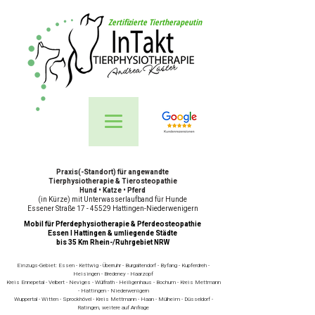
Zertifizierte Tiertherapeutin
Praxis(-Standort) für angewandte
Tierphysiotherapie & Tierosteopathie
Hund • Katze • Pferd
(in Kürze) mit Unterwasserlaufband für Hunde
Essener Straße 17 - 45529 Hattingen-Niederwenigern
Mobil für Pferdephysiotherapie & Pferdeosteopathie
Essen I Hattingen & umliegende Städte
bis 35 Km Rhein-/Ruhrgebiet NRW
Einzugs-Gebiet: Essen - Kettwig - Überruhr - Burgaltendorf - Byfang - Kupferdreh -
Heisingen - Bredeney - Haarzopf
Kreis Ennepetal - Velbert - Neviges - Wülfrath - Heiligenhaus - Bochum - Kreis Mettmann
- Hattingen - Niederwenigern
Wuppertal - Witten - Sprockhövel - Kreis Mettmann - Haan - Mülheim - Düsseldorf -
Ratingen, weitere auf Anfrage