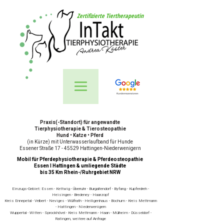
Zertifizierte Tiertherapeutin
Praxis(-Standort) für angewandte
Tierphysiotherapie & Tierosteopathie
Hund • Katze • Pferd
(in Kürze) mit Unterwasserlaufband für Hunde
Essener Straße 17 - 45529 Hattingen-Niederwenigern
Mobil für Pferdephysiotherapie & Pferdeosteopathie
Essen I Hattingen & umliegende Städte
bis 35 Km Rhein-/Ruhrgebiet NRW
Einzugs-Gebiet: Essen - Kettwig - Überruhr - Burgaltendorf - Byfang - Kupferdreh -
Heisingen - Bredeney - Haarzopf
Kreis Ennepetal - Velbert - Neviges - Wülfrath - Heiligenhaus - Bochum - Kreis Mettmann
- Hattingen - Niederwenigern
Wuppertal - Witten - Sprockhövel - Kreis Mettmann - Haan - Mülheim - Düsseldorf -
Ratingen, weitere auf Anfrage