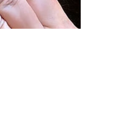
Intakt Tierphysiotherapie
17. Aug. 2025
Das Faszienrad - Faszien lösen beim Pferd