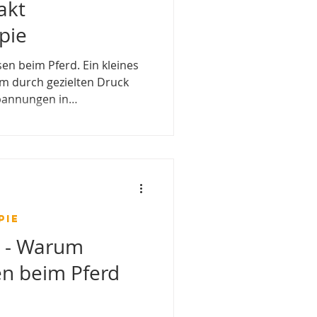
akt
pie
sen beim Pferd. Ein kleines
um durch gezielten Druck
pannungen in
s Pferdekörpers (z.B. Hals,
sen. Es soll die Tensegrität
erbessern und die
ule fördern. Aufspüren und
nd Nerven-Schmerzen.
ientherapie beim Pferd.
pie
e - Warum
en beim Pferd