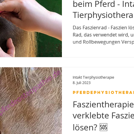
beim Pferd - Int
Tierphysiothera
Das Faszienrad - Faszien lö
Rad, das verwendet wird, 
und Rollbewegungen Vers
verschiedenen Bereichen de
Rücken, Rippenkasten) zu lö
der myofaszialen Ketten v
Beweglichkeit der Wirbelsä
Behandlung von Muskel- u
Intakt Tierphysiotherapie
8. Juli 2023
Pferdephysiotherapie, Fasz
Pferdephysiothera
Faszientherapi
verklebte Faszi
lösen? 🆘