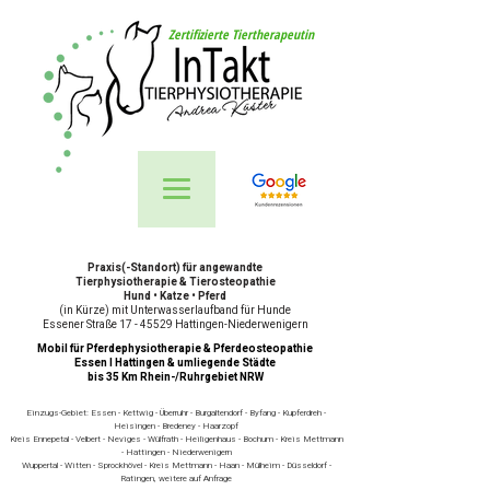
Zertifizierte Tiertherapeutin
Praxis(-Standort) für angewandte
Tierphysiotherapie & Tierosteopathie
Hund • Katze • Pferd
(in Kürze) mit Unterwasserlaufband für Hunde
Essener Straße 17 - 45529 Hattingen-Niederwenigern
Mobil für Pferdephysiotherapie & Pferdeosteopathie
Essen I Hattingen & umliegende Städte
bis 35 Km Rhein-/Ruhrgebiet NRW
Einzugs-Gebiet: Essen - Kettwig - Überruhr - Burgaltendorf - Byfang - Kupferdreh -
Heisingen - Bredeney - Haarzopf
Kreis Ennepetal - Velbert - Neviges - Wülfrath - Heiligenhaus - Bochum - Kreis Mettmann
- Hattingen - Niederwenigern
Wuppertal - Witten - Sprockhövel - Kreis Mettmann - Haan - Mülheim - Düsseldorf -
Ratingen, weitere auf Anfrage