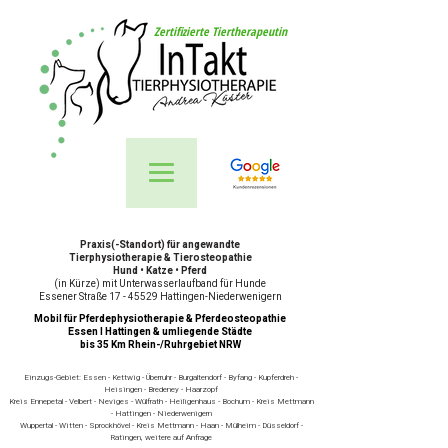
Zertifizierte Tiertherapeutin
Praxis(-Standort) für angewandte
Tierphysiotherapie & Tierosteopathie
Hund • Katze • Pferd
(in Kürze) mit Unterwasserlaufband für Hunde
Essener Straße 17 - 45529 Hattingen-Niederwenigern
Mobil für Pferdephysiotherapie & Pferdeosteopathie
Essen I Hattingen & umliegende Städte
bis 35 Km Rhein-/Ruhrgebiet NRW
Einzugs-Gebiet: Essen - Kettwig - Überruhr - Burgaltendorf - Byfang - Kupferdreh -
Heisingen - Bredeney - Haarzopf
Kreis Ennepetal - Velbert - Neviges - Wülfrath - Heiligenhaus - Bochum - Kreis Mettmann
- Hattingen - Niederwenigern
Wuppertal - Witten - Sprockhövel - Kreis Mettmann - Haan - Mülheim - Düsseldorf -
Ratingen, weitere auf Anfrage