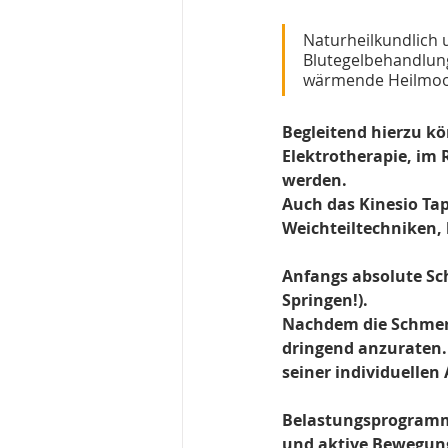
Naturheilkundlich 
Blutegelbehandlung
wärmende Heilmoo
Begleitend hierzu kö
Elektrotherapie, im
werden.
Auch das Kinesio Ta
Weichteiltechniken,
Anfangs absolute Sc
Springen!).
Nachdem die Schmerz
dringend anzuraten. 
seiner individuellen
Belastungsprogramm 
und aktive Bewegung