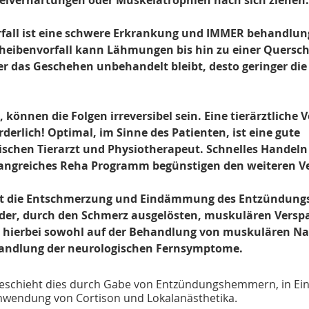
elverhärtungen oder Muskelatrophien nach sich ziehen.
fall ist eine schwere Erkrankung und IMMER behandlun
heibenvorfall kann Lähmungen bis hin zu einer Quersc
er das Geschehen unbehandelt bleibt, desto geringer die 
, können die Folgen irreversibel sein. Eine tierärztliche V
derlich! Optimal, im Sinne des Patienten, ist eine gute 
chen Tierarzt und Physiotherapeut. Schnelles Handeln 
ngreiches Reha Programm begünstigen den weiteren Ve
ht die Entschmerzung und Eindämmung des Entzündungs
 der, durch den Schmerz ausgelösten, muskulären Vers
t hierbei sowohl auf der Behandlung von muskulären 
handlung der neurologischen Fernsymptome.
eschieht dies durch Gabe von Entzündungshemmern, in Einz
 Anwendung von Cortison und Lokalanästhetika.