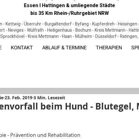
Essen I Hattingen & umliegende Städte
bis 35 Km Rhein-/Ruhrgebiet NRW
 - Kettwig - Überruhr - Burgaltendorf - Byfang - Kupferdreh - Heisingen
ert - Neviges - Wülfrath - Heiligenhaus - Bochum - Kreis Mettmann - Hat
 Sprockhövel - Kreis Mettmann - Haan - Mülheim - Düsseldorf - Ratingen
E
KONTAKT
ABLAUF & TERMINE
THERAPIEN
SP
ie
23. Feb. 2019
3 Min. Lesezeit
nvorfall beim Hund - Blutegel,
e - Prävention und Rehabilitation