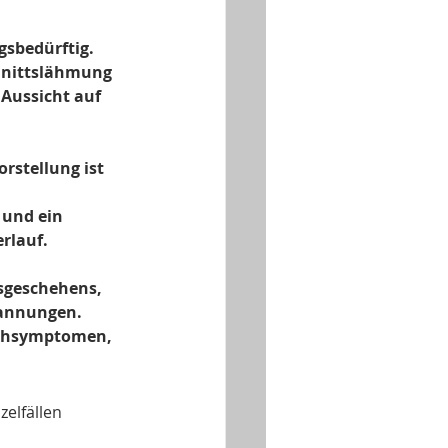
gsbedürftig.
hnittslähmung 
Aussicht auf 
orstellung ist 
und ein 
rlauf.
geschehens, 
pannungen.
Nahsymptomen,
elfällen 