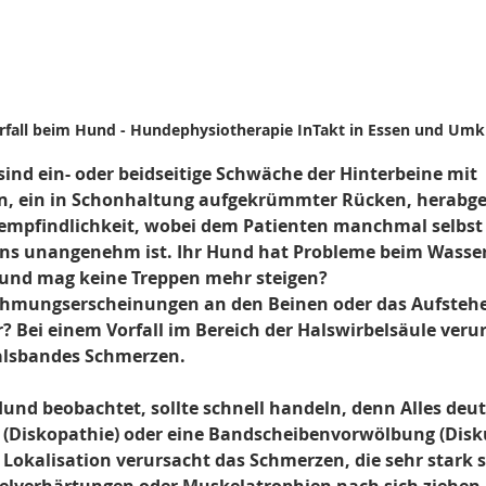
fall beim Hund - Hundephysiotherapie InTakt in Essen und Umk
nd ein- oder beidseitige Schwäche der Hinterbeine mit 
 ein in Schonhaltung aufgekrümmter Rücken, herabges
mpfindlichkeit, wobei dem Patienten manchmal selbst l
ens unangenehm ist. Ihr Hund hat Probleme beim Wasser
und mag keine Treppen mehr steigen?
ähmungserscheinungen an den Beinen oder das Aufsteh
r? Bei einem Vorfall im Bereich der Halswirbelsäule verur
alsbandes Schmerzen.
und beobachtet, sollte schnell handeln, denn Alles deut
 (Diskopathie) oder eine Bandscheibenvorwölbung (Disku
Lokalisation verursacht das Schmerzen, die sehr stark 