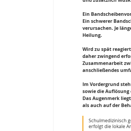
und zusätzlich Musk
Ein Bandscheibenvor
Ein schwerer Bandsc
verursachen. Je läng
Heilung. 
Wird zu spät reagiert
daher zwingend erfor
Zusammenarbeit zwis
anschließendes umfa
Im Vordergrund ste
sowie die Auflösung
Das Augenmerk lieg
als auch auf der Be
Schulmedizinisch g
erfolgt die lokale