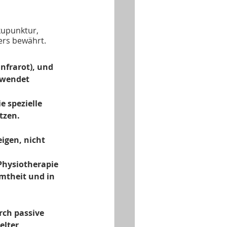
upunktur, 
rs bewährt.
nfrarot), und 
ewendet 
 spezielle 
tzen.
gen, nicht 
Physiotherapie 
mtheit und in 
ch passive 
lter 