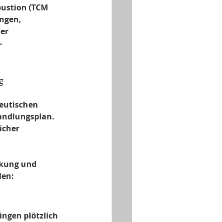
bustion (TCM 
ngen, 
er 
-
g 
eutischen 
handlungsplan. 
icher 
nkung und 
len:
ngen plötzlich 