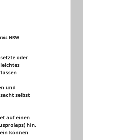
reis NRW   
etzte oder 
eichtes 
lassen 
en und 
sacht selbst 
et auf einen 
sprolaps) hin.
sein können 