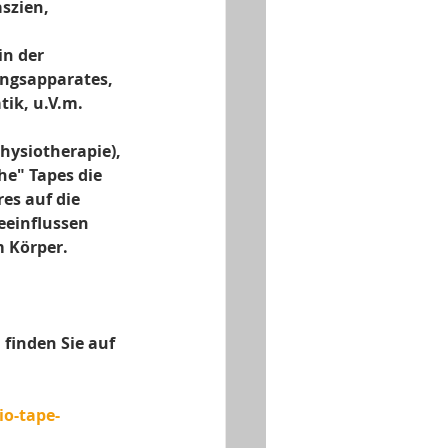
zien, 
n der 
ngsapparates, 
ik, u.V.m.
ysiotherapie), 
e" Tapes die 
es auf die 
eeinflussen 
m Körper.
finden Sie auf 
io-tape-