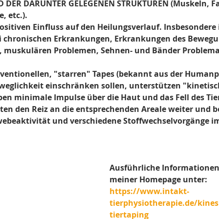
 DER DARUNTER GELEGENEN STRUKTUREN (Muskeln, Fas
etc.).   
sitiven Einfluss auf den Heilungsverlauf. Insbesondere i
i chronischen Erkrankungen, Erkrankungen des Bewegu
 muskulären Problemen, Sehnen- und Bänder Problemat
ventionellen, "starren" Tapes (bekannt aus der Humanph
eglichkeit einschränken sollen, unterstützen "kinetisch
n minimale Impulse über die Haut und das Fell des Tier
iten den Reiz an die entsprechenden Areale weiter und b
ewebeaktivität und verschiedene Stoffwechselvorgänge i
Ausführliche Informationen 
meiner Homepage unter:
https://www.intakt-
tierphysiotherapie.de/kines
tiertaping