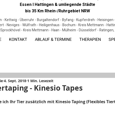
Essen I Hattingen & umliegende Städte
bis 35 Km Rhein-/Ruhrgebiet NRW
 - Kettwig - Überruhr - Burgaltendorf - Byfang - Kupferdreh - Heisingen
ert - Neviges - Wülfrath - Heiligenhaus - Bochum - Kreis Mettmann - Hat
 Sprockhövel - Kreis Mettmann - Haan - Mülheim - Düsseldorf - Ratingen
E
KONTAKT
ABLAUF & TERMINE
THERAPIEN
SP
ie
4. Sept. 2018
1 Min. Lesezeit
ertaping - Kinesio Tapes
 ich Ihr Tier zusätzlich mit Kinesio Taping (Flexibles Tier