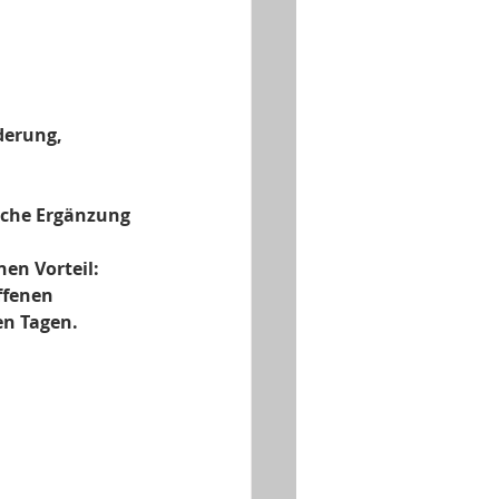
derung, 
iche Ergänzung 
en Vorteil:
ffenen 
en Tagen.