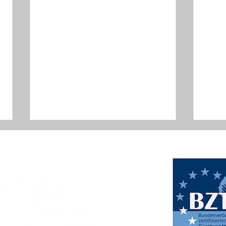
Ellbogen Dysplasie (ED) -
Das 