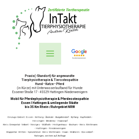
Zertifizierte Tiertherapeutin
Praxis(-Standort) für angewandte
Tierphysiotherapie & Tierosteopathie
Hund • Katze • Pferd
(in Kürze) mit Unterwasserlaufband für Hunde
Essener Straße 17 - 45529 Hattingen-Niederwenigern
Mobil für Pferdephysiotherapie & Pferdeosteopathie
Essen I Hattingen & umliegende Städte
bis 35 Km Rhein-/Ruhrgebiet NRW
Einzugs-Gebiet: Essen - Kettwig - Überruhr - Burgaltendorf - Byfang - Kupferdreh -
Heisingen - Bredeney - Haarzopf
Kreis Ennepetal - Velbert - Neviges - Wülfrath - Heiligenhaus - Bochum - Kreis Mettmann
- Hattingen - Niederwenigern
Wuppertal - Witten - Sprockhövel - Kreis Mettmann - Haan - Mülheim - Düsseldorf -
Ratingen, weitere auf Anfrage