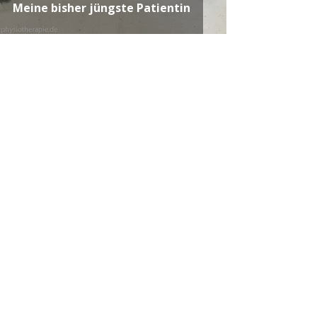
Meine bisher jüngste Patientin
Intakt Tierphysiotherapie
5. Sept. 2020
Muskel- und Faszienmassage mit
dem Hochleistungs- Massage
Gerät aus der (Human-)
Chiropraktik
Intakt Tierphysiotherapie
6. Aug. 2020