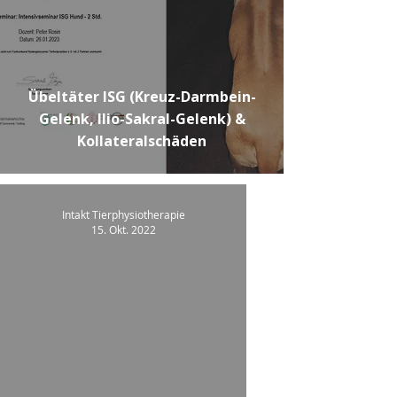
Übeltäter ISG (Kreuz-Darmbein-
Gelenk, Ilio-Sakral-Gelenk) &
Kollateralschäden
Intakt Tierphysiotherapie
15. Okt. 2022
video